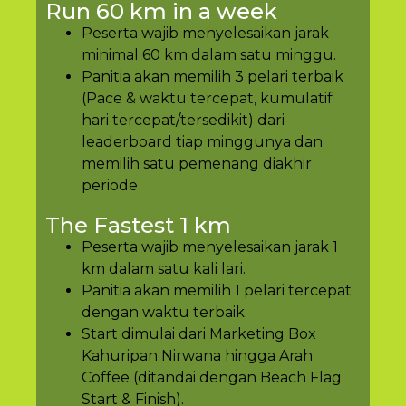
Run 60 km in a week
Peserta wajib menyelesaikan jarak
minimal 60 km dalam satu minggu.
Panitia akan memilih 3 pelari terbaik
(Pace & waktu tercepat, kumulatif
hari tercepat/tersedikit) dari
leaderboard tiap minggunya dan
memilih satu pemenang diakhir
periode
The Fastest 1 km
Peserta wajib menyelesaikan jarak 1
km dalam satu kali lari.
Panitia akan memilih 1 pelari tercepat
dengan waktu terbaik.
Start dimulai dari Marketing Box
Kahuripan Nirwana hingga Arah
Coffee (ditandai dengan Beach Flag
Start & Finish).