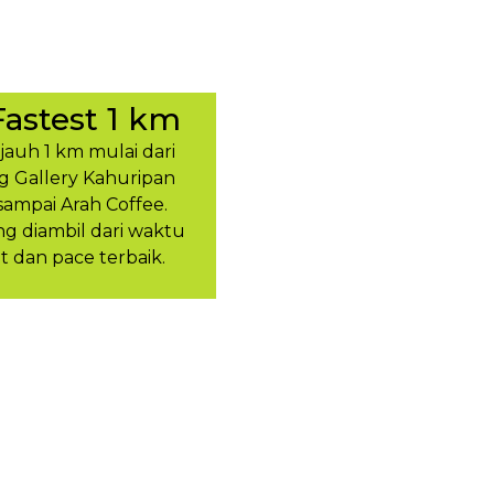
Fastest 1 km
ejauh 1 km mulai dari
g Gallery Kahuripan
sampai Arah Coffee.
 diambil dari waktu
t dan pace terbaik.