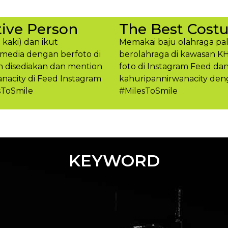
ive Person
The Best Cost
 kaki) dan ikut
Memakai baju olahraga pal
media dengan berfoto di
berolahraga di kawasan K
h disediakan dan mention
foto di Instagram Feed d
acity di Feed Instagram
kahuripannirwanacity den
sToSmile
#MilesToSmil​e
KEYWORD