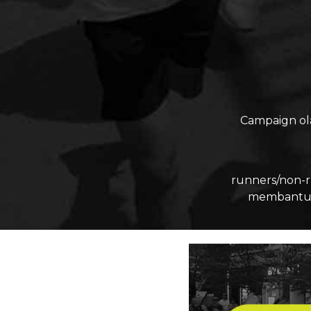
Campaign ol
runners/non-r
membantu m