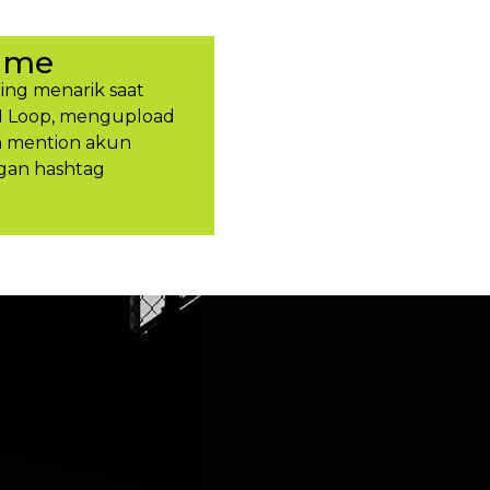
ume
ing menarik saat
H Loop, mengupload
an mention akun
gan hashtag