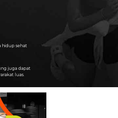
 hidup sehat
ung juga dapat
rakat luas.