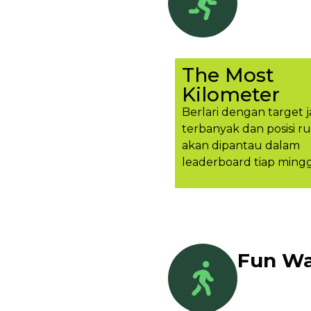
The Most
Kilometer
Berlari dengan target j
terbanyak dan posisi r
akan dipantau dalam
leaderboard tiap ming
Fun Wa