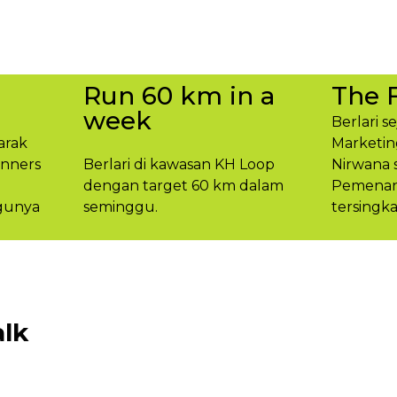
Run 60 km in a
The 
week
Berlari s
arak
Marketin
unners
Berlari di kawasan KH Loop
Nirwana 
dengan target 60 km dalam
Pemenang
gunya​
seminggu.​
tersingka
lk