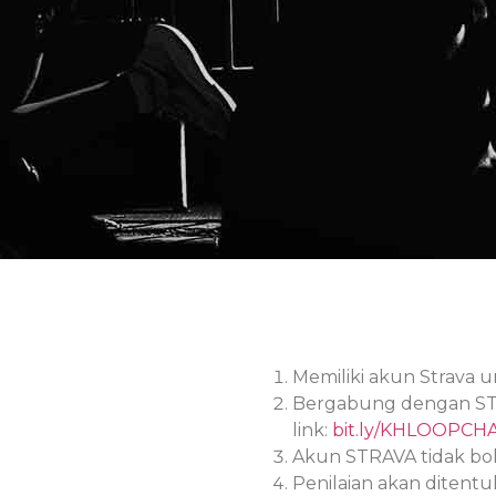
Memiliki akun Strava un
Bergabung dengan STR
link:
bit.ly/KHLOOPCH
Akun STRAVA tidak bol
Penilaian akan ditent