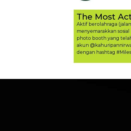
The Most Act
Aktif berolahraga (jalan
menyemarakkan sosial 
photo booth yang tela
akun @kahuripannirwan
dengan hashtag #Mile