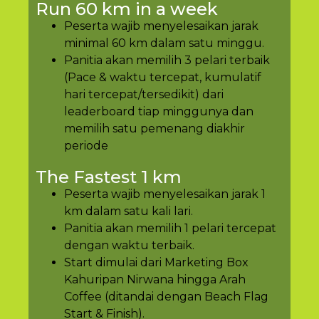
Run 60 km in a week
Peserta wajib menyelesaikan jarak
minimal 60 km dalam satu minggu.
Panitia akan memilih 3 pelari terbaik
(Pace & waktu tercepat, kumulatif
hari tercepat/tersedikit) dari
leaderboard tiap minggunya dan
memilih satu pemenang diakhir
periode
The Fastest 1 km
Peserta wajib menyelesaikan jarak 1
km dalam satu kali lari.
Panitia akan memilih 1 pelari tercepat
dengan waktu terbaik.
Start dimulai dari Marketing Box
Kahuripan Nirwana hingga Arah
Coffee (ditandai dengan Beach Flag
Start & Finish).