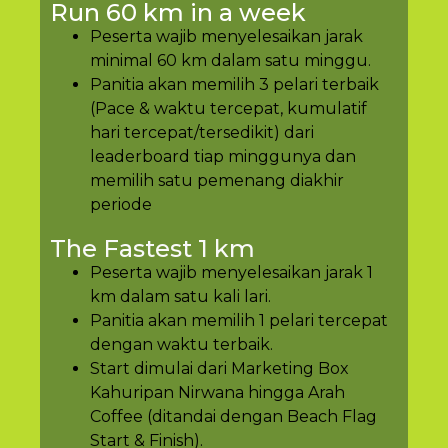
Run 60 km in a week
Peserta wajib menyelesaikan jarak
minimal 60 km dalam satu minggu.
Panitia akan memilih 3 pelari terbaik
(Pace & waktu tercepat, kumulatif
hari tercepat/tersedikit) dari
leaderboard tiap minggunya dan
memilih satu pemenang diakhir
periode
The Fastest 1 km
Peserta wajib menyelesaikan jarak 1
km dalam satu kali lari.
Panitia akan memilih 1 pelari tercepat
dengan waktu terbaik.
Start dimulai dari Marketing Box
Kahuripan Nirwana hingga Arah
Coffee (ditandai dengan Beach Flag
Start & Finish).