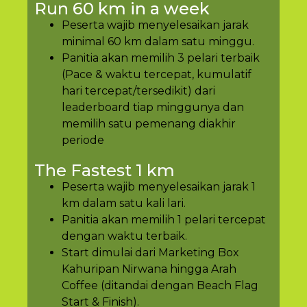
Run 60 km in a week
Peserta wajib menyelesaikan jarak
minimal 60 km dalam satu minggu.
Panitia akan memilih 3 pelari terbaik
(Pace & waktu tercepat, kumulatif
hari tercepat/tersedikit) dari
leaderboard tiap minggunya dan
memilih satu pemenang diakhir
periode
The Fastest 1 km
Peserta wajib menyelesaikan jarak 1
km dalam satu kali lari.
Panitia akan memilih 1 pelari tercepat
dengan waktu terbaik.
Start dimulai dari Marketing Box
Kahuripan Nirwana hingga Arah
Coffee (ditandai dengan Beach Flag
Start & Finish).