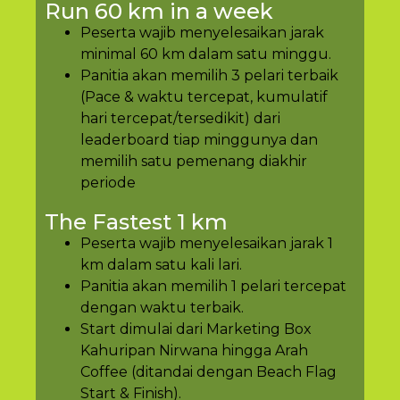
Run 60 km in a week
Peserta wajib menyelesaikan jarak
minimal 60 km dalam satu minggu.
Panitia akan memilih 3 pelari terbaik
(Pace & waktu tercepat, kumulatif
hari tercepat/tersedikit) dari
leaderboard tiap minggunya dan
memilih satu pemenang diakhir
periode
The Fastest 1 km
Peserta wajib menyelesaikan jarak 1
km dalam satu kali lari.
Panitia akan memilih 1 pelari tercepat
dengan waktu terbaik.
Start dimulai dari Marketing Box
Kahuripan Nirwana hingga Arah
Coffee (ditandai dengan Beach Flag
Start & Finish).