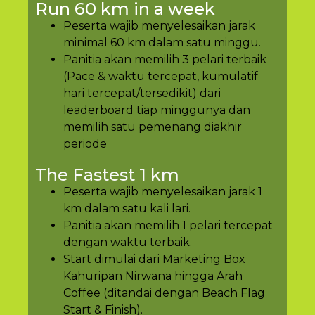
Run 60 km in a week
Peserta wajib menyelesaikan jarak
minimal 60 km dalam satu minggu.
Panitia akan memilih 3 pelari terbaik
(Pace & waktu tercepat, kumulatif
hari tercepat/tersedikit) dari
leaderboard tiap minggunya dan
memilih satu pemenang diakhir
periode
The Fastest 1 km
Peserta wajib menyelesaikan jarak 1
km dalam satu kali lari.
Panitia akan memilih 1 pelari tercepat
dengan waktu terbaik.
Start dimulai dari Marketing Box
Kahuripan Nirwana hingga Arah
Coffee (ditandai dengan Beach Flag
Start & Finish).