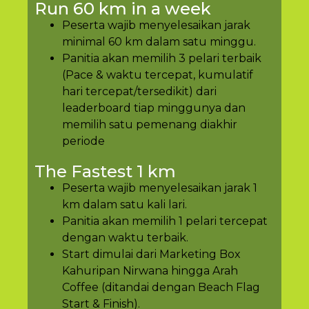
Run 60 km in a week
Peserta wajib menyelesaikan jarak
minimal 60 km dalam satu minggu.
Panitia akan memilih 3 pelari terbaik
(Pace & waktu tercepat, kumulatif
hari tercepat/tersedikit) dari
leaderboard tiap minggunya dan
memilih satu pemenang diakhir
periode
The Fastest 1 km
Peserta wajib menyelesaikan jarak 1
km dalam satu kali lari.
Panitia akan memilih 1 pelari tercepat
dengan waktu terbaik.
Start dimulai dari Marketing Box
Kahuripan Nirwana hingga Arah
Coffee (ditandai dengan Beach Flag
Start & Finish).