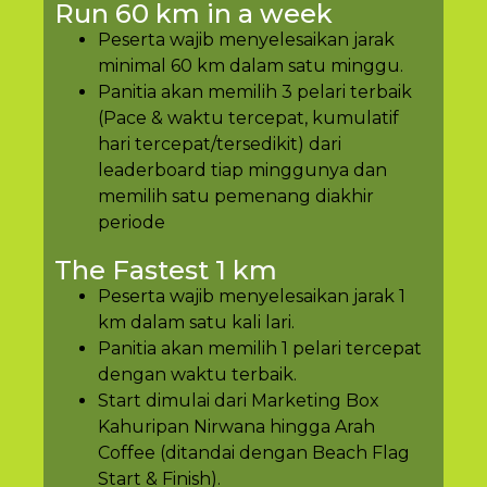
Run 60 km in a week
Peserta wajib menyelesaikan jarak
minimal 60 km dalam satu minggu.
Panitia akan memilih 3 pelari terbaik
(Pace & waktu tercepat, kumulatif
hari tercepat/tersedikit) dari
leaderboard tiap minggunya dan
memilih satu pemenang diakhir
periode
The Fastest 1 km
Peserta wajib menyelesaikan jarak 1
km dalam satu kali lari.
Panitia akan memilih 1 pelari tercepat
dengan waktu terbaik.
Start dimulai dari Marketing Box
Kahuripan Nirwana hingga Arah
Coffee (ditandai dengan Beach Flag
Start & Finish).