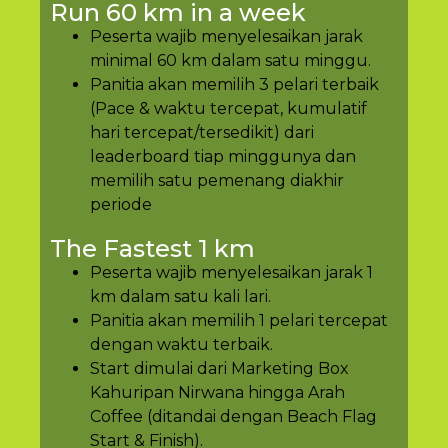
Run 60 km in a week
Peserta wajib menyelesaikan jarak
minimal 60 km dalam satu minggu.
Panitia akan memilih 3 pelari terbaik
(Pace & waktu tercepat, kumulatif
hari tercepat/tersedikit) dari
leaderboard tiap minggunya dan
memilih satu pemenang diakhir
periode
The Fastest 1 km
Peserta wajib menyelesaikan jarak 1
km dalam satu kali lari.
Panitia akan memilih 1 pelari tercepat
dengan waktu terbaik.
Start dimulai dari Marketing Box
Kahuripan Nirwana hingga Arah
Coffee (ditandai dengan Beach Flag
Start & Finish).