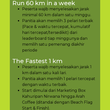
Run 60 km in a week
Peserta wajib menyelesaikan jarak
minimal 60 km dalam satu minggu.
Panitia akan memilih 3 pelari terbaik
(Pace & waktu tercepat, kumulatif
hari tercepat/tersedikit) dari
leaderboard tiap minggunya dan
memilih satu pemenang diakhir
periode
The Fastest 1 km
Peserta wajib menyelesaikan jarak 1
km dalam satu kali lari.
Panitia akan memilih 1 pelari tercepat
dengan waktu terbaik.
Start dimulai dari Marketing Box
Kahuripan Nirwana hingga Arah
Coffee (ditandai dengan Beach Flag
Start & Finish).