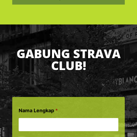
GABUNG STRAVA
CLUB!
*
Nama Lengkap
*
*
L
i
n
k