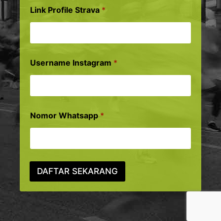
Link Profile Strava
*
Username Instagram
*
Nomor Whatsapp
*
DAFTAR SEKARANG