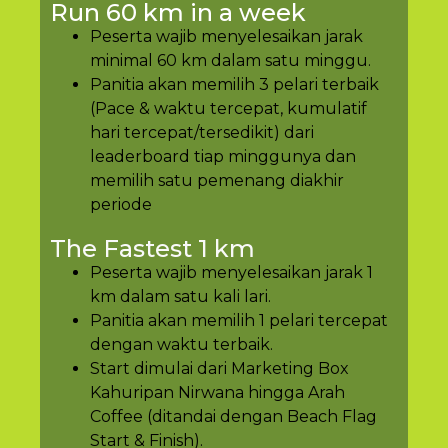
Run 60 km in a week
Peserta wajib menyelesaikan jarak
minimal 60 km dalam satu minggu.
Panitia akan memilih 3 pelari terbaik
(Pace & waktu tercepat, kumulatif
hari tercepat/tersedikit) dari
leaderboard tiap minggunya dan
memilih satu pemenang diakhir
periode
The Fastest 1 km
Peserta wajib menyelesaikan jarak 1
km dalam satu kali lari.
Panitia akan memilih 1 pelari tercepat
dengan waktu terbaik.
Start dimulai dari Marketing Box
Kahuripan Nirwana hingga Arah
Coffee (ditandai dengan Beach Flag
Start & Finish).