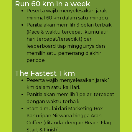
Run 60 km in a week
Peserta wajib menyelesaikan jarak
minimal 60 km dalam satu minggu.
Panitia akan memilih 3 pelari terbaik
(Pace & waktu tercepat, kumulatif
hari tercepat/tersedikit) dari
leaderboard tiap minggunya dan
memilih satu pemenang diakhir
periode
The Fastest 1 km
Peserta wajib menyelesaikan jarak 1
km dalam satu kali lari.
Panitia akan memilih 1 pelari tercepat
dengan waktu terbaik.
Start dimulai dari Marketing Box
Kahuripan Nirwana hingga Arah
Coffee (ditandai dengan Beach Flag
Start & Finish).