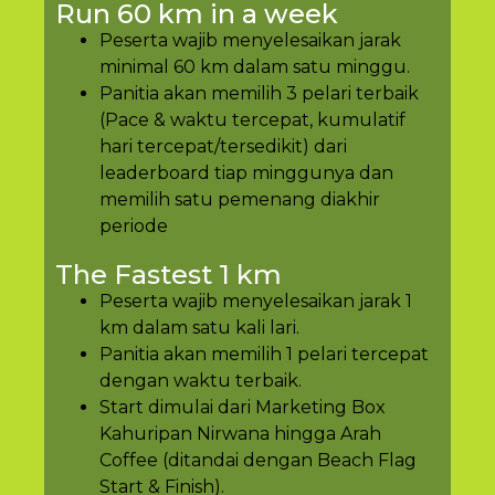
Run 60 km in a week
Peserta wajib menyelesaikan jarak
minimal 60 km dalam satu minggu.
Panitia akan memilih 3 pelari terbaik
(Pace & waktu tercepat, kumulatif
hari tercepat/tersedikit) dari
leaderboard tiap minggunya dan
memilih satu pemenang diakhir
periode
The Fastest 1 km
Peserta wajib menyelesaikan jarak 1
km dalam satu kali lari.
Panitia akan memilih 1 pelari tercepat
dengan waktu terbaik.
Start dimulai dari Marketing Box
Kahuripan Nirwana hingga Arah
Coffee (ditandai dengan Beach Flag
Start & Finish).