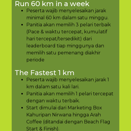
Run 60 km in a week
Peserta wajib menyelesaikan jarak
minimal 60 km dalam satu minggu.
Panitia akan memilih 3 pelari terbaik
(Pace & waktu tercepat, kumulatif
hari tercepat/tersedikit) dari
leaderboard tiap minggunya dan
memilih satu pemenang diakhir
periode
The Fastest 1 km
Peserta wajib menyelesaikan jarak 1
km dalam satu kali lari.
Panitia akan memilih 1 pelari tercepat
dengan waktu terbaik.
Start dimulai dari Marketing Box
Kahuripan Nirwana hingga Arah
Coffee (ditandai dengan Beach Flag
Start & Finish).