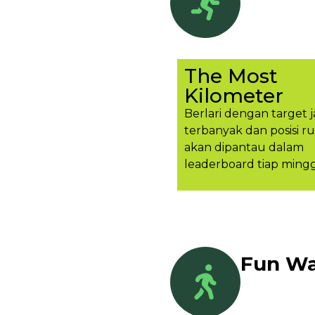
The Most
Kilometer
Berlari dengan target j
terbanyak dan posisi r
akan dipantau dalam
leaderboard tiap ming
Fun Wa