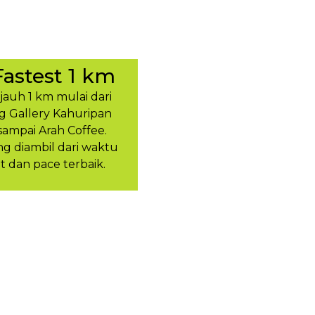
Fastest 1 km
ejauh 1 km mulai dari
g Gallery Kahuripan
sampai Arah Coffee.
 diambil dari waktu
t dan pace terbaik.