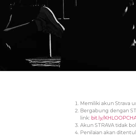
Memiliki akun Strava un
Bergabung dengan STR
link:
bit.ly/KHLOOPCH
Akun STRAVA tidak bol
Penilaian akan ditent