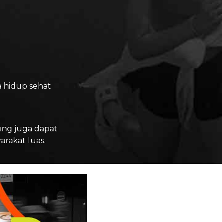
 hidup sehat
ung juga dapat
rakat luas.