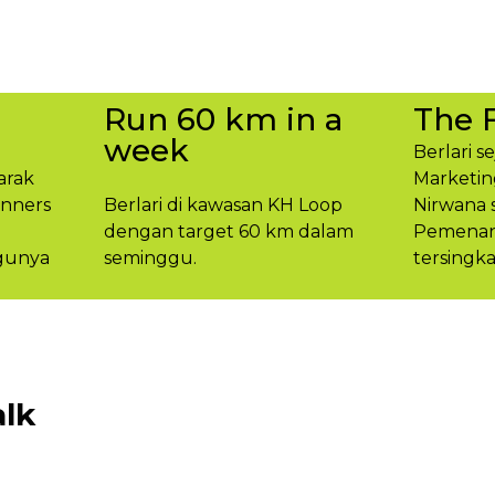
Run 60 km in a
The 
week
Berlari s
arak
Marketin
unners
Berlari di kawasan KH Loop
Nirwana 
dengan target 60 km dalam
Pemenang
gunya​
seminggu.​
tersingka
lk