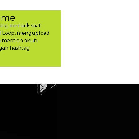
ume
ing menarik saat
H Loop, mengupload
an mention akun
gan hashtag