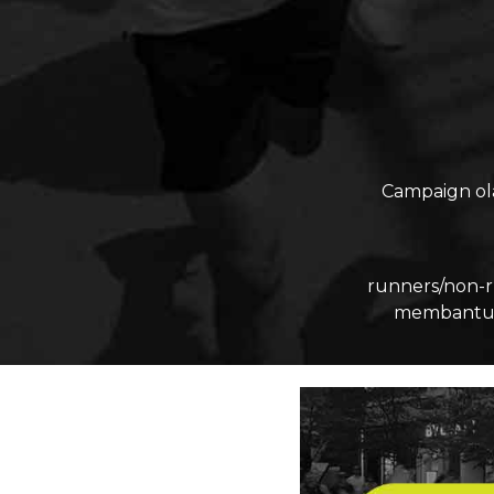
Campaign ol
runners/non-r
membantu m