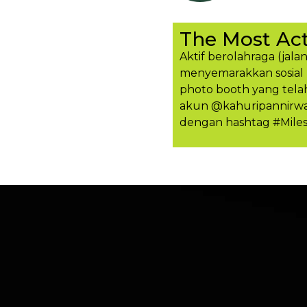
The Most Act
Aktif berolahraga (jalan
menyemarakkan sosial 
photo booth yang tela
akun @kahuripannirwan
dengan hashtag #Mile