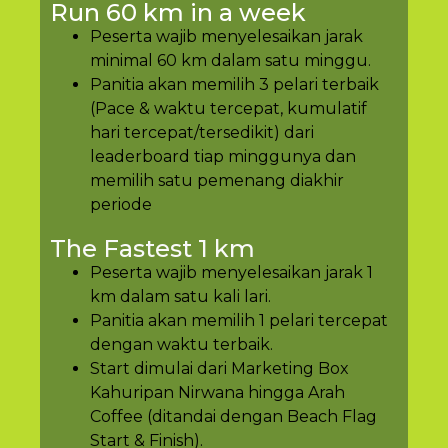
Run 60 km in a week
Peserta wajib menyelesaikan jarak
minimal 60 km dalam satu minggu.
Panitia akan memilih 3 pelari terbaik
(Pace & waktu tercepat, kumulatif
hari tercepat/tersedikit) dari
leaderboard tiap minggunya dan
memilih satu pemenang diakhir
periode
The Fastest 1 km
Peserta wajib menyelesaikan jarak 1
km dalam satu kali lari.
Panitia akan memilih 1 pelari tercepat
dengan waktu terbaik.
Start dimulai dari Marketing Box
Kahuripan Nirwana hingga Arah
Coffee (ditandai dengan Beach Flag
Start & Finish).