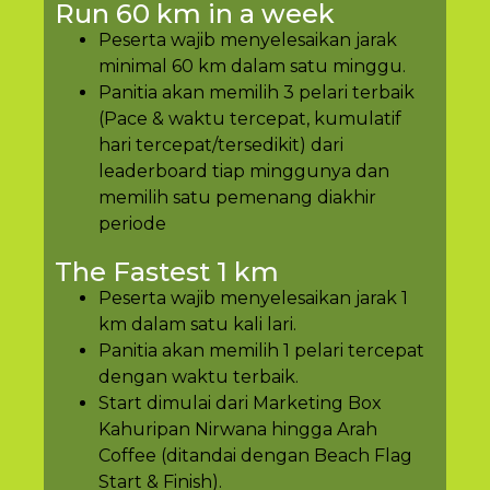
Run 60 km in a week
Peserta wajib menyelesaikan jarak
minimal 60 km dalam satu minggu.
Panitia akan memilih 3 pelari terbaik
(Pace & waktu tercepat, kumulatif
hari tercepat/tersedikit) dari
leaderboard tiap minggunya dan
memilih satu pemenang diakhir
periode
The Fastest 1 km
Peserta wajib menyelesaikan jarak 1
km dalam satu kali lari.
Panitia akan memilih 1 pelari tercepat
dengan waktu terbaik.
Start dimulai dari Marketing Box
Kahuripan Nirwana hingga Arah
Coffee (ditandai dengan Beach Flag
Start & Finish).