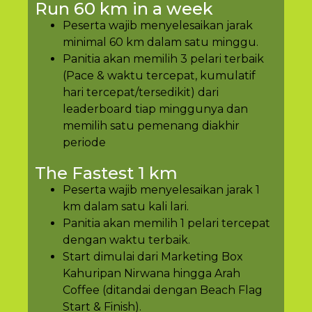
Run 60 km in a week
Peserta wajib menyelesaikan jarak
minimal 60 km dalam satu minggu.
Panitia akan memilih 3 pelari terbaik
(Pace & waktu tercepat, kumulatif
hari tercepat/tersedikit) dari
leaderboard tiap minggunya dan
memilih satu pemenang diakhir
periode
The Fastest 1 km
Peserta wajib menyelesaikan jarak 1
km dalam satu kali lari.
Panitia akan memilih 1 pelari tercepat
dengan waktu terbaik.
Start dimulai dari Marketing Box
Kahuripan Nirwana hingga Arah
Coffee (ditandai dengan Beach Flag
Start & Finish).