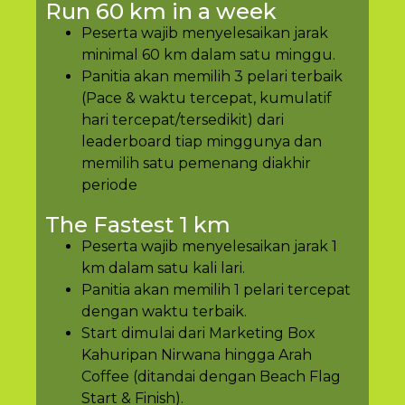
Run 60 km in a week
Peserta wajib menyelesaikan jarak
minimal 60 km dalam satu minggu.
Panitia akan memilih 3 pelari terbaik
(Pace & waktu tercepat, kumulatif
hari tercepat/tersedikit) dari
leaderboard tiap minggunya dan
memilih satu pemenang diakhir
periode
The Fastest 1 km
Peserta wajib menyelesaikan jarak 1
km dalam satu kali lari.
Panitia akan memilih 1 pelari tercepat
dengan waktu terbaik.
Start dimulai dari Marketing Box
Kahuripan Nirwana hingga Arah
Coffee (ditandai dengan Beach Flag
Start & Finish).