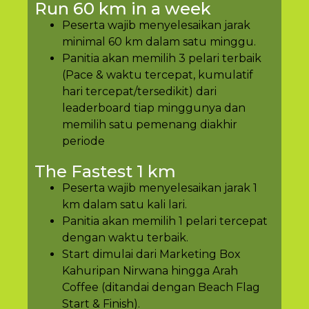
Run 60 km in a week
Peserta wajib menyelesaikan jarak
minimal 60 km dalam satu minggu.
Panitia akan memilih 3 pelari terbaik
(Pace & waktu tercepat, kumulatif
hari tercepat/tersedikit) dari
leaderboard tiap minggunya dan
memilih satu pemenang diakhir
periode
The Fastest 1 km
Peserta wajib menyelesaikan jarak 1
km dalam satu kali lari.
Panitia akan memilih 1 pelari tercepat
dengan waktu terbaik.
Start dimulai dari Marketing Box
Kahuripan Nirwana hingga Arah
Coffee (ditandai dengan Beach Flag
Start & Finish).