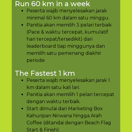
Run 60 km in a week
Peserta wajib menyelesaikan jarak
minimal 60 km dalam satu minggu.
Panitia akan memilih 3 pelari terbaik
(Pace & waktu tercepat, kumulatif
hari tercepat/tersedikit) dari
leaderboard tiap minggunya dan
memilih satu pemenang diakhir
periode
The Fastest 1 km
Peserta wajib menyelesaikan jarak 1
km dalam satu kali lari.
Panitia akan memilih 1 pelari tercepat
dengan waktu terbaik.
Start dimulai dari Marketing Box
Kahuripan Nirwana hingga Arah
Coffee (ditandai dengan Beach Flag
Start & Finish).