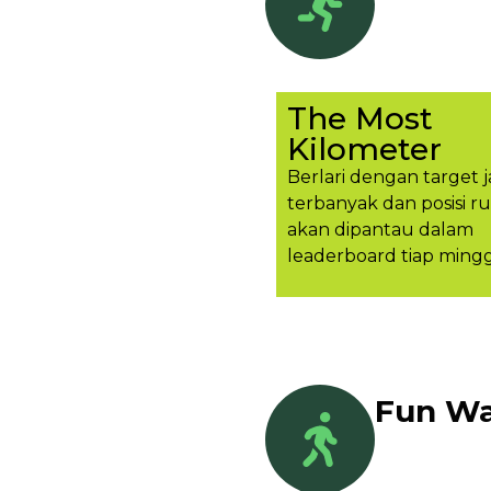
The Most
Kilometer
Berlari dengan target j
terbanyak dan posisi r
akan dipantau dalam
leaderboard tiap ming
Fun Wa