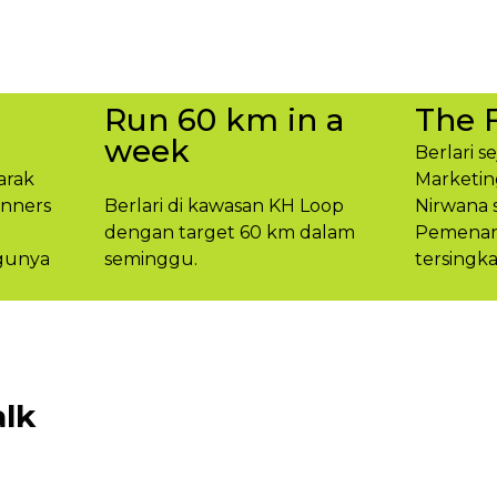
Run 60 km in a
The 
week
Berlari s
arak
Marketin
unners
Berlari di kawasan KH Loop
Nirwana 
dengan target 60 km dalam
Pemenang
gunya​
seminggu.​
tersingka
lk