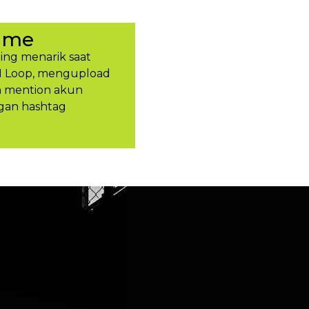
ume
ing menarik saat
H Loop, mengupload
an mention akun
gan hashtag