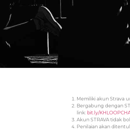
Memiliki akun Strava un
Bergabung dengan STR
link:
bit.ly/KHLOOPCH
Akun STRAVA tidak bol
Penilaian akan ditent