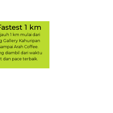
Fastest 1 km
ejauh 1 km mulai dari
g Gallery Kahuripan
sampai Arah Coffee.
 diambil dari waktu
t dan pace terbaik.