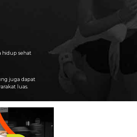
 hidup sehat
ung juga dapat
rakat luas.