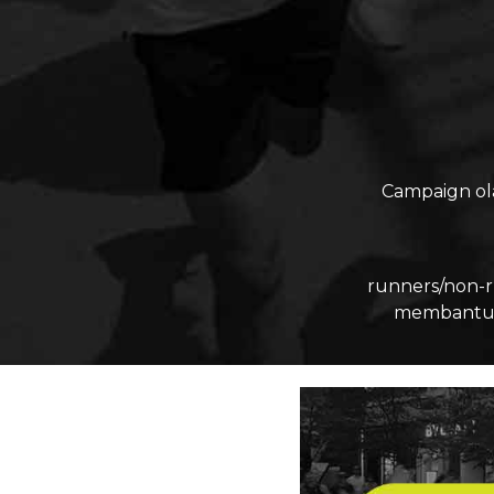
Campaign ol
runners/non-r
membantu m