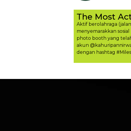
The Most Act
Aktif berolahraga (jalan
menyemarakkan sosial 
photo booth yang tela
akun @kahuripannirwan
dengan hashtag #Mile