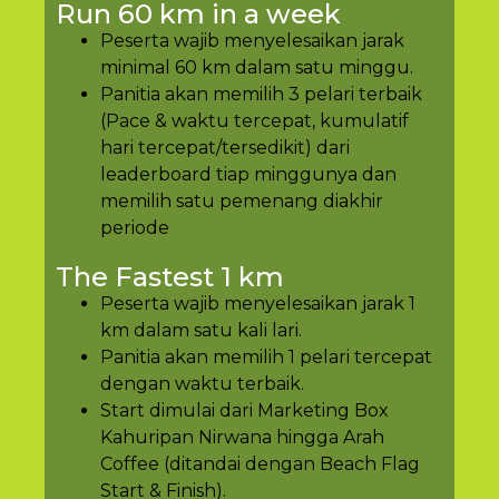
Run 60 km in a week
Peserta wajib menyelesaikan jarak
minimal 60 km dalam satu minggu.
Panitia akan memilih 3 pelari terbaik
(Pace & waktu tercepat, kumulatif
hari tercepat/tersedikit) dari
leaderboard tiap minggunya dan
memilih satu pemenang diakhir
periode
The Fastest 1 km
Peserta wajib menyelesaikan jarak 1
km dalam satu kali lari.
Panitia akan memilih 1 pelari tercepat
dengan waktu terbaik.
Start dimulai dari Marketing Box
Kahuripan Nirwana hingga Arah
Coffee (ditandai dengan Beach Flag
Start & Finish).