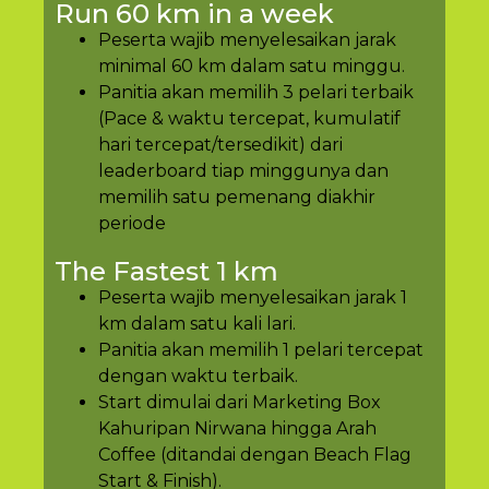
Run 60 km in a week
Peserta wajib menyelesaikan jarak
minimal 60 km dalam satu minggu.
Panitia akan memilih 3 pelari terbaik
(Pace & waktu tercepat, kumulatif
hari tercepat/tersedikit) dari
leaderboard tiap minggunya dan
memilih satu pemenang diakhir
periode
The Fastest 1 km
Peserta wajib menyelesaikan jarak 1
km dalam satu kali lari.
Panitia akan memilih 1 pelari tercepat
dengan waktu terbaik.
Start dimulai dari Marketing Box
Kahuripan Nirwana hingga Arah
Coffee (ditandai dengan Beach Flag
Start & Finish).