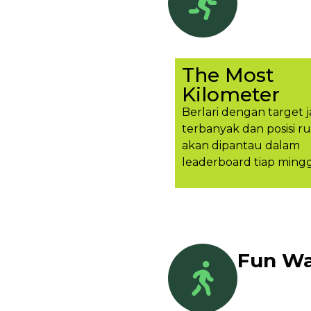
The Most
Kilometer
Berlari dengan target j
terbanyak dan posisi r
akan dipantau dalam
leaderboard tiap ming
Fun Wa