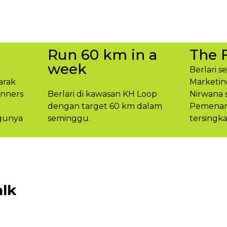
Run 60 km in a
The 
week
Berlari s
arak
Marketin
unners
Berlari di kawasan KH Loop
Nirwana 
dengan target 60 km dalam
Pemenang
gunya​
seminggu.​
tersingka
lk