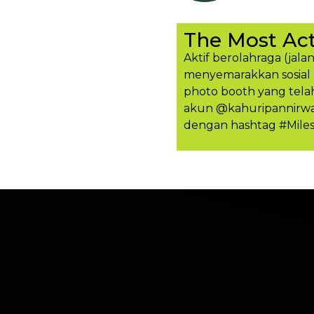
The Most Act
Aktif berolahraga (jalan
menyemarakkan sosial 
photo booth yang tela
akun @kahuripannirwan
dengan hashtag #Mile