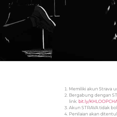
Memiliki akun Strava un
Bergabung dengan STR
link:
bit.ly/KHLOOPCH
Akun STRAVA tidak bol
Penilaian akan ditent