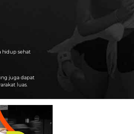
 hidup sehat
ung juga dapat
rakat luas.