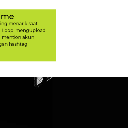
ume
ing menarik saat
H Loop, mengupload
an mention akun
gan hashtag