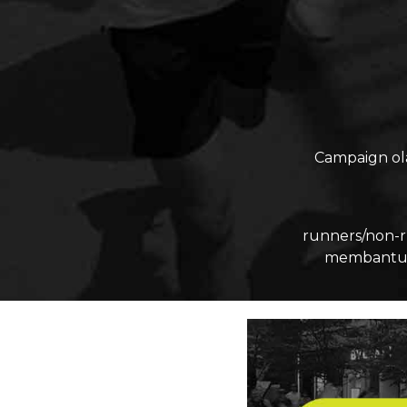
Campaign ol
runners/non-r
membantu m