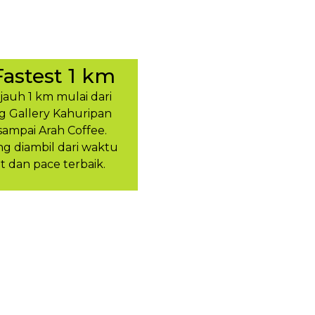
Fastest 1 km
ejauh 1 km mulai dari
g Gallery Kahuripan
sampai Arah Coffee.
 diambil dari waktu
t dan pace terbaik.