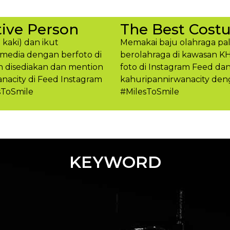
ive Person
The Best Cost
 kaki) dan ikut
Memakai baju olahraga pal
media dengan berfoto di
berolahraga di kawasan K
h disediakan dan mention
foto di Instagram Feed d
acity di Feed Instagram
kahuripannirwanacity den
sToSmile
#MilesToSmil​e
KEYWORD