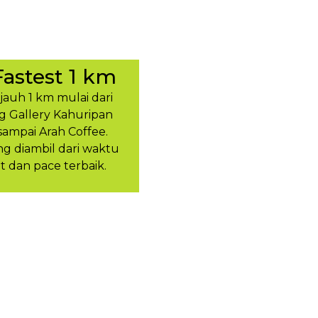
Fastest 1 km
ejauh 1 km mulai dari
g Gallery Kahuripan
sampai Arah Coffee.
 diambil dari waktu
t dan pace terbaik.