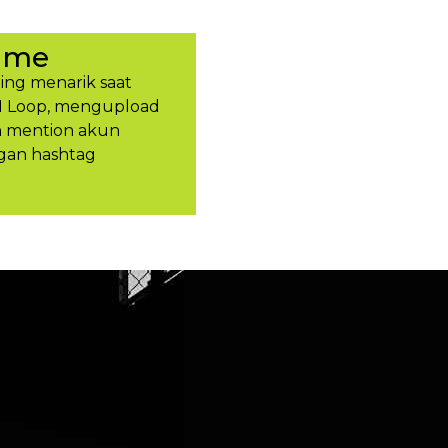
ume
ing menarik saat
H Loop, mengupload
an mention akun
gan hashtag