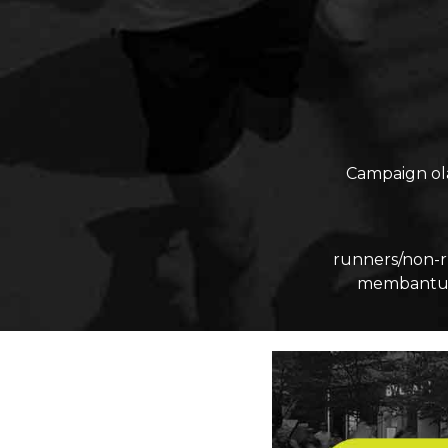
Campaign ol
runners/non-r
membantu m