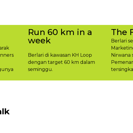
Run 60 km in a
The 
week
Berlari s
arak
Marketin
unners
Berlari di kawasan KH Loop
Nirwana 
dengan target 60 km dalam
Pemenang
gunya​
seminggu.​
tersingka
lk