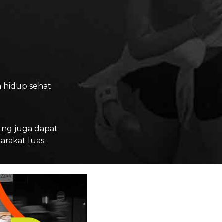
 hidup sehat
ung juga dapat
rakat luas.