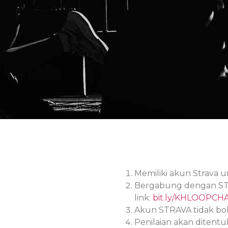
Memiliki akun Strava un
Bergabung dengan STR
link:
bit.ly/KHLOOPCH
Akun STRAVA tidak bol
Penilaian akan ditent