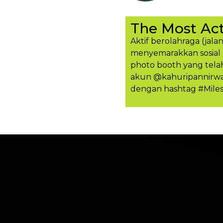
The Most Act
Aktif berolahraga (jalan
menyemarakkan sosial 
photo booth yang tela
akun @kahuripannirwan
dengan hashtag #Mile