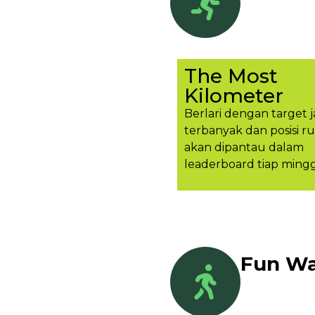
The Most
Kilometer
Berlari dengan target j
terbanyak dan posisi r
akan dipantau dalam
leaderboard tiap ming
Fun Wa