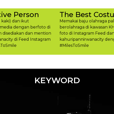
ive Person
The Best Cost
 kaki) dan ikut
Memakai baju olahraga pal
media dengan berfoto di
berolahraga di kawasan K
h disediakan dan mention
foto di Instagram Feed d
acity di Feed Instagram
kahuripannirwanacity den
sToSmile
#MilesToSmil​e
KEYWORD