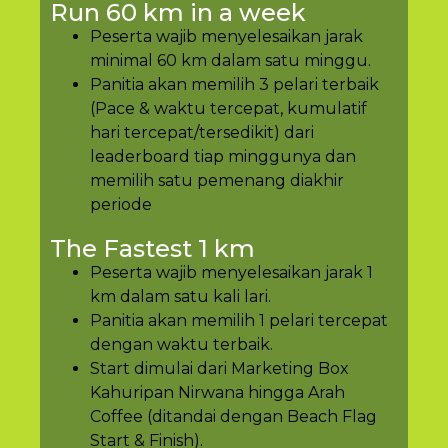
Run 60 km in a week
Peserta wajib menyelesaikan jarak
minimal 60 km dalam satu minggu.
Panitia akan memilih 3 pelari terbaik
(Pace & waktu tercepat, kumulatif
hari tercepat/tersedikit) dari
leaderboard tiap minggunya dan
memilih satu pemenang diakhir
periode
The Fastest 1 km
Peserta wajib menyelesaikan jarak 1
km dalam satu kali lari.
Panitia akan memilih 1 pelari tercepat
dengan waktu terbaik.
Start dimulai dari Marketing Box
Kahuripan Nirwana hingga Arah
Coffee (ditandai dengan Beach Flag
Start & Finish).