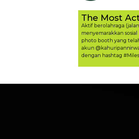
The Most Act
Aktif berolahraga (jalan
menyemarakkan sosial 
photo booth yang tela
akun @kahuripannirwan
dengan hashtag #Mile