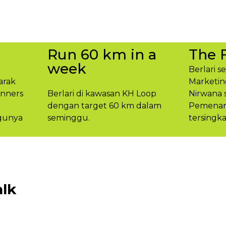
Run 60 km in a
The 
week
Berlari s
arak
Marketin
unners
Berlari di kawasan KH Loop
Nirwana 
dengan target 60 km dalam
Pemenang
gunya​
seminggu.​
tersingka
lk