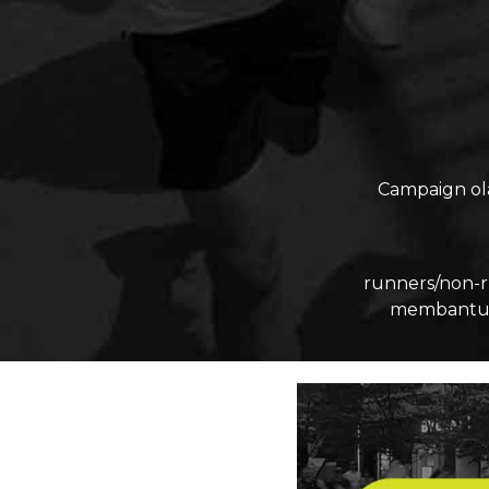
Campaign ol
runners/non-r
membantu m