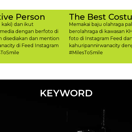
ive Person
The Best Cost
 kaki) dan ikut
Memakai baju olahraga pal
media dengan berfoto di
berolahraga di kawasan K
h disediakan dan mention
foto di Instagram Feed d
acity di Feed Instagram
kahuripannirwanacity den
sToSmile
#MilesToSmil​e
KEYWORD