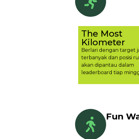
The Most
Kilometer
Berlari dengan target j
terbanyak dan posisi r
akan dipantau dalam
leaderboard tiap ming
Fun Wa