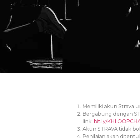
Memiliki akun Strava un
Bergabung dengan STR
link:
bit.ly/KHLOOPCH
Akun STRAVA tidak bol
Penilaian akan ditent