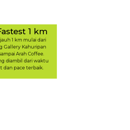
Fastest 1 km
ejauh 1 km mulai dari
g Gallery Kahuripan
sampai Arah Coffee.
 diambil dari waktu
t dan pace terbaik.