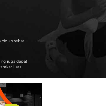
 hidup sehat
ung juga dapat
rakat luas.