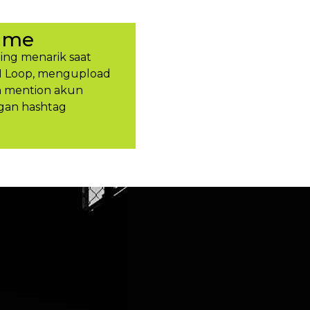
ume
ing menarik saat
H Loop, mengupload
an mention akun
gan hashtag