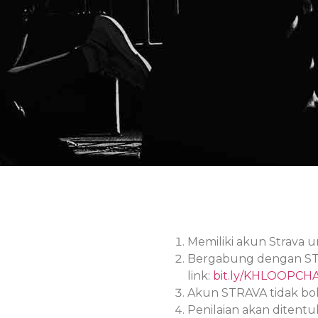
Memiliki akun Strava un
Bergabung dengan STR
link:
bit.ly/KHLOOPCH
Akun STRAVA tidak bol
Penilaian akan ditent