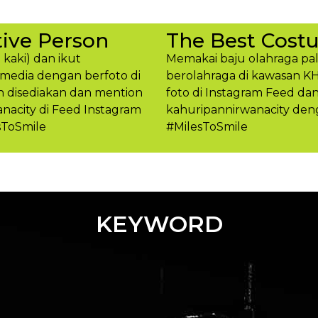
ive Person
The Best Cost
 kaki) dan ikut
Memakai baju olahraga pal
media dengan berfoto di
berolahraga di kawasan K
h disediakan dan mention
foto di Instagram Feed d
acity di Feed Instagram
kahuripannirwanacity den
sToSmile
#MilesToSmil​e
KEYWORD