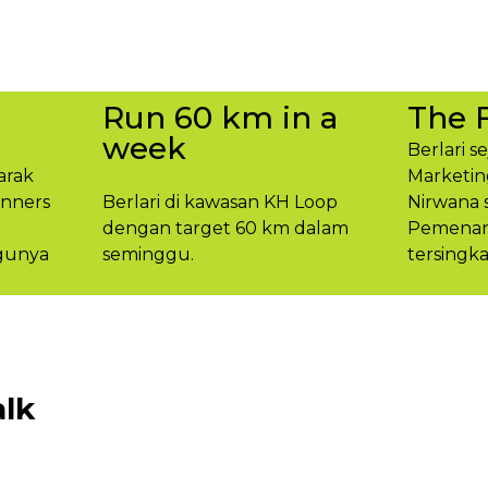
Run 60 km in a
The 
week
Berlari s
arak
Marketin
unners
Berlari di kawasan KH Loop
Nirwana 
dengan target 60 km dalam
Pemenang
gunya​
seminggu.​
tersingka
lk