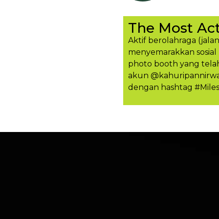
The Most Act
Aktif berolahraga (jalan
menyemarakkan sosial 
photo booth yang tela
akun @kahuripannirwan
dengan hashtag #Mile