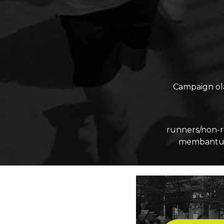
Campaign ol
runners/non-r
membantu m