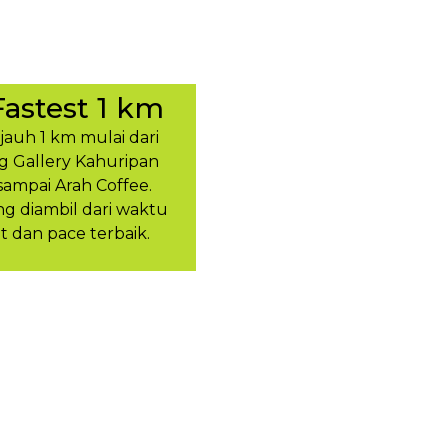
Fastest 1 km
ejauh 1 km mulai dari
g Gallery Kahuripan
sampai Arah Coffee.
 diambil dari waktu
t dan pace terbaik.