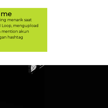
ume
ing menarik saat
H Loop, mengupload
an mention akun
gan hashtag