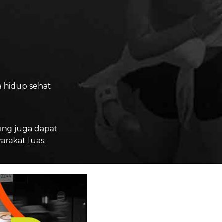
 hidup sehat
ung juga dapat
rakat luas.