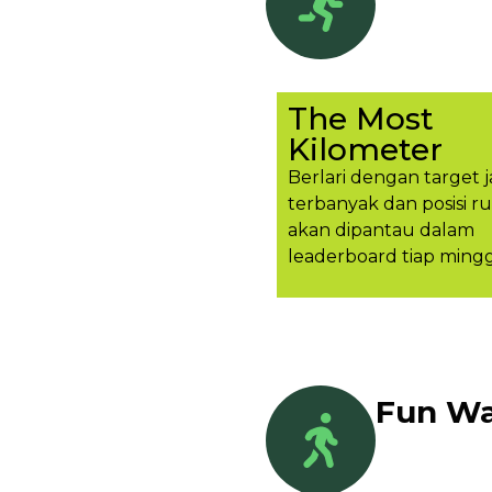
The Most
Kilometer
Berlari dengan target j
terbanyak dan posisi r
akan dipantau dalam
leaderboard tiap ming
Fun Wa