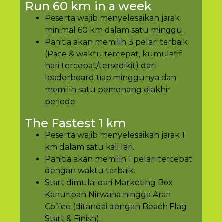
Run 60 km in a week
Peserta wajib menyelesaikan jarak
minimal 60 km dalam satu minggu.
Panitia akan memilih 3 pelari terbaik
(Pace & waktu tercepat, kumulatif
hari tercepat/tersedikit) dari
leaderboard tiap minggunya dan
memilih satu pemenang diakhir
periode
The Fastest 1 km
Peserta wajib menyelesaikan jarak 1
km dalam satu kali lari.
Panitia akan memilih 1 pelari tercepat
dengan waktu terbaik.
Start dimulai dari Marketing Box
Kahuripan Nirwana hingga Arah
Coffee (ditandai dengan Beach Flag
Start & Finish).